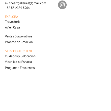
av.fineartgalleries@gmail.com
+52 55 2339 5904
EXPLORA
Trayectoria
AV en Casa
Ventas Corporativas
Proceso de Creación
SERVICIO AL CLIENTE
Cuidados y Colocación
Visualiza tu Espacio
Preguntas Frecuentes
VENTAS
Contacto con Especialista
LEGAL
Aviso de Privacidad
Términos de Uso