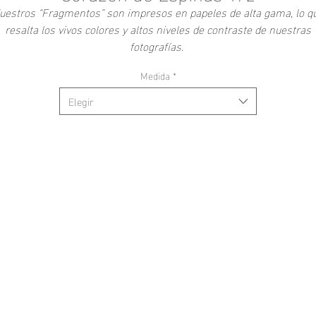
uestros “Fragmentos” son impresos en papeles de alta gama, lo q
resalta los vivos colores y altos niveles de contraste de nuestras
fotografías.
Medida
*
s una colección interactiva en la que se puede adquirir un armado 
cuatro imágenes seleccionadas por los autores, o crear una
Elegir
omposición propia conformada por nuestras fotografías individuale
Cada imagen es encapsulada en un marco de aluminio con vidrio
-
antireflejante y se entrega con un kit de colocación.
Las fotografías individuales cuentan con un certificado con lugar y
echa de registro, nombre del autor, nombre de la obra y dimension
e la misma. En el caso de los armados realizados por los autores, 
tregará un certificado único con el nombre del conjunto de las cua
imágenes.