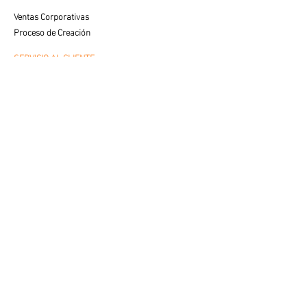
Ventas Corporativas
Proceso de Creación
SERVICIO AL CLIENTE
Cuidados y Colocación
Visualiza tu Espacio
Preguntas Frecuentes
VENTAS
Contacto con Especialista
LEGAL
Aviso de Privacidad
Términos de Uso
© 2025 av fine art