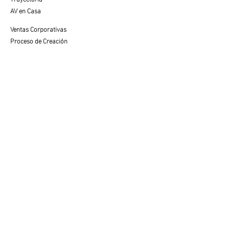
AV en Casa
Ventas Corporativas
Proceso de Creación
SERVICIO AL CLIENTE
Cuidados y Colocación
Visualiza tu Espacio
Preguntas Frecuentes
VENTAS
Contacto con Especialista
LEGAL
Aviso de Privacidad
Términos de Uso
© 2025 av fine art