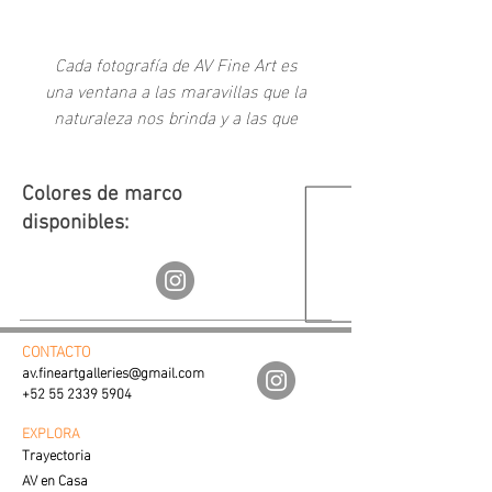
-
Cada fotografía de AV Fine Art es
una ventana a las maravillas que la
naturaleza nos brinda y a las que
como sociedad hemos creado a
través del tiempo.
Colores de marco
disponibles:
CONTACTO
av.fineartgalleries@gmail.com
+52 55 2339 5904
EXPLORA
Trayectoria
AV en Casa