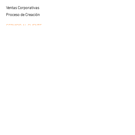
Ventas Corporativas
Proceso de Creación
SERVICIO AL CLIENTE
Cuidados y Colocación
Visualiza tu Espacio
Preguntas Frecuentes
VENTAS
Contacto con Especialista
LEGAL
Aviso de Privacidad
Términos de Uso
© 2025 av fine art