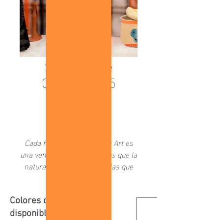
Serie Sobre
Catrinas nº 5
-
Cada fotografía de AV Fine Art es
una ventana a las maravillas que la
naturaleza nos brinda y a las que
como sociedad hemos creado a
través del tiempo.
Colores de marco
disponibles: