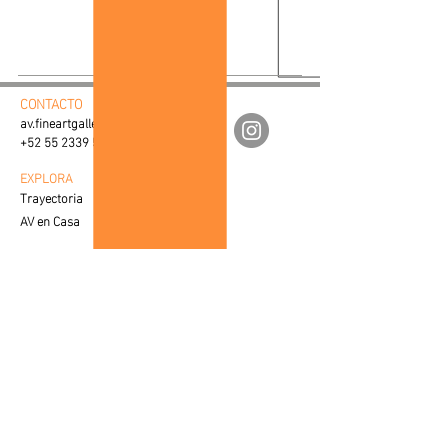
CONTACTO
av.fineartgalleries@gmail.com
+52 55 2339 5904
EXPLORA
Trayectoria
AV en Casa
Ventas Corporativas
Proceso de Creación
SERVICIO AL CLIENTE
Cuidados y Colocación
Visualiza tu Espacio
Preguntas Frecuentes
VENTAS
Contacto con Especialista