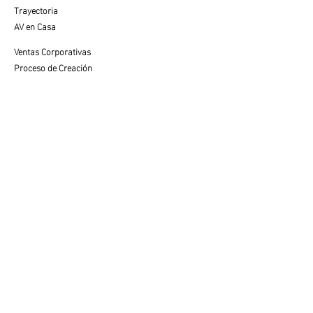
Trayectoria
AV en Casa
Ventas Corporativas
Proceso de Creación
SERVICIO AL CLIENTE
Cuidados y Colocación
Visualiza tu Espacio
Preguntas Frecuentes
VENTAS
Contacto con Especialista
LEGAL
Aviso de Privacidad
Términos de Uso