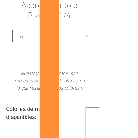
Acercamiento a
Biznaga 1/4
Medida
*
-
Nuestros “Fragmentos” son
impresos en papeles de alta gama,
lo que resalta los vivos colores y
altos niveles de contraste de
nuestras fotografías.
Colores de marco
Es una colección interactiva en la
disponibles:
que se puede adquirir un armado
de cuatro imágenes seleccionadas