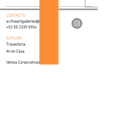
por los autores, o crear una
composición propia conformada
CONTACTO
por nuestras fotografías
av.fineartgalleries@gmail.com
individuales.
+52 55 2339 5904
Cada imagen es encapsulada en un
EXPLORA
Trayectoria
marco de aluminio con vidrio
AV en Casa
antireflejante y se entrega con un
kit de colocación.
Ventas Corporativas
Proceso de Creación
Las fotografías individuales
SERVICIO AL CLIENTE
cuentan con un certificado con
Cuidados y Colocación
lugar y fecha de registro, nombre
Visualiza tu Espacio
del autor, nombre de la obra y
Preguntas Frecuentes
dimensiones de la misma. En el
caso de los armados realizados por
VENTAS
Contacto con Especialista
los autores, se entregará un
certificado único con el nombre del
LEGAL
conjunto de las cuatro imágenes.
Aviso de Privacidad