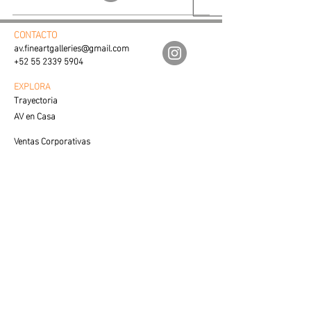
por los autores, o crear una
composición propia conformada
CONTACTO
por nuestras fotografías
av.fineartgalleries@gmail.com
individuales.
+52 55 2339 5904
Cada imagen es encapsulada en un
EXPLORA
Trayectoria
marco de aluminio con vidrio
AV en Casa
antireflejante y se entrega con un
kit de colocación.
Ventas Corporativas
Proceso de Creación
Las fotografías individuales
SERVICIO AL CLIENTE
cuentan con un certificado con
Cuidados y Colocación
lugar y fecha de registro, nombre
Visualiza tu Espacio
del autor, nombre de la obra y
Preguntas Frecuentes
dimensiones de la misma. En el
caso de los armados realizados por
VENTAS
Contacto con Especialista
los autores, se entregará un
certificado único con el nombre del
LEGAL
conjunto de las cuatro imágenes.
Aviso de Privacidad