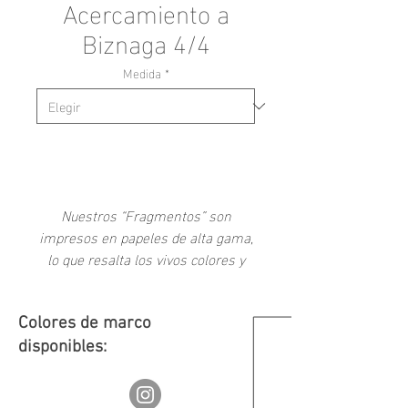
Acercamiento a
Biznaga 4/4
Medida
*
-
Nuestros “Fragmentos” son
impresos en papeles de alta gama,
lo que resalta los vivos colores y
altos niveles de contraste de
nuestras fotografías.
Colores de marco
Es una colección interactiva en la
disponibles:
que se puede adquirir un armado
de cuatro imágenes seleccionadas