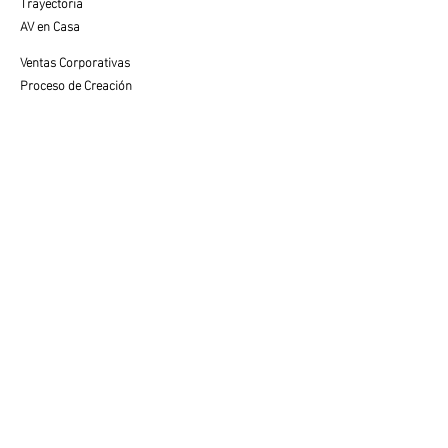
Trayectoria
AV en Casa
Ventas Corporativas
Proceso de Creación
SERVICIO AL CLIENTE
Cuidados y Colocación
Visualiza tu Espacio
Preguntas Frecuentes
VENTAS
Contacto con Especialista
LEGAL
Aviso de Privacidad
Términos de Uso