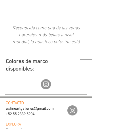
-
Reconocida como una de las zonas
naturales más bellas a nivel
mundial, la huasteca potosina está
repleta de parajes naturales
intervenidos con la huella cultural
del colorido mexicano.
Colores de marco
disponibles:
“Barcas” se realizó en la parte
calma del agua proveniente de la
magnífica cascada de Tamul.
CONTACTO
av.fineartgalleries@gmail.com
+52 55 2339 5904
EXPLORA