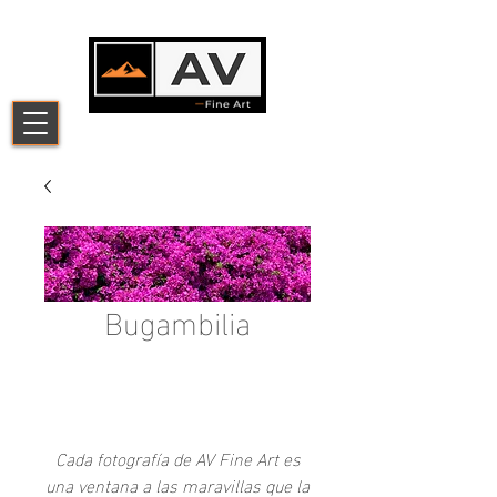
Bugambilia
-
Cada fotografía de AV Fine Art es
una ventana a las maravillas que la