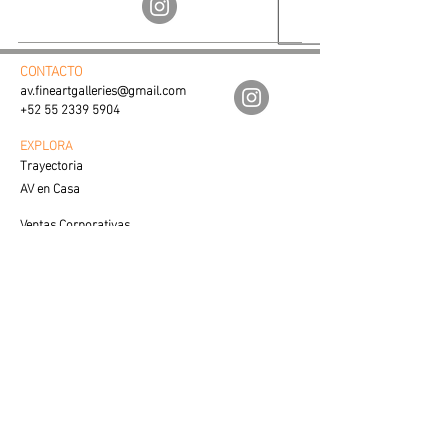
CONTACTO
av.fineartgalleries@gmail.com
+52 55 2339 5904
EXPLORA
Trayectoria
AV en Casa
Ventas Corporativas
Proceso de Creación
SERVICIO AL CLIENTE
Cuidados y Colocación
Visualiza tu Espacio
Preguntas Frecuentes
VENTAS
Contacto con Especialista
LEGAL