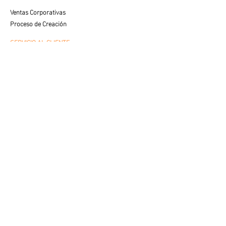
Ventas Corporativas
Proceso de Creación
SERVICIO AL CLIENTE
Cuidados y Colocación
Visualiza tu Espacio
Preguntas Frecuentes
VENTAS
Contacto con Especialista
LEGAL
Aviso de Privacidad
Términos de Uso
© 2025 av fine art