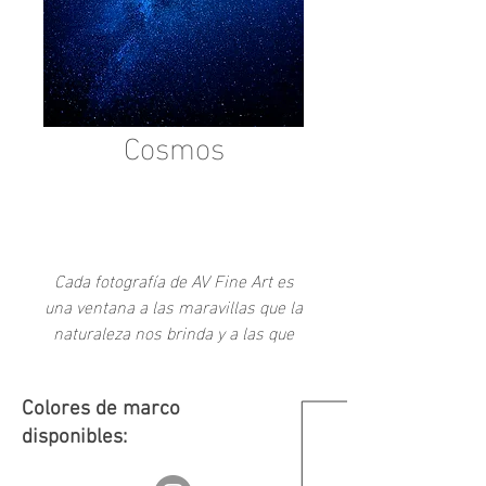
Cosmos
-
Cada fotografía de AV Fine Art es
una ventana a las maravillas que la
naturaleza nos brinda y a las que
como sociedad hemos creado a
través del tiempo.
Colores de marco
disponibles: