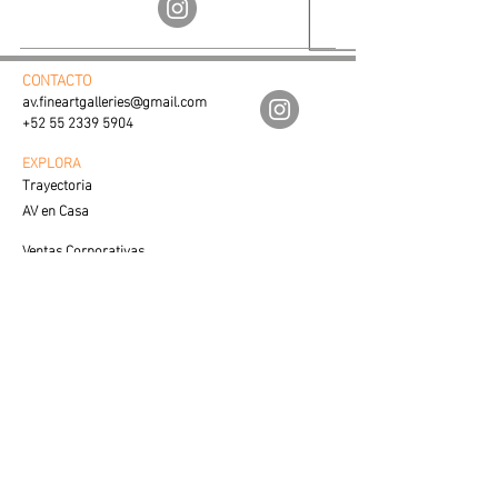
CONTACTO
av.fineartgalleries@gmail.com
+52 55 2339 5904
EXPLORA
Trayectoria
AV en Casa
Ventas Corporativas
Proceso de Creación
SERVICIO AL CLIENTE
Cuidados y Colocación
Visualiza tu Espacio
Preguntas Frecuentes
VENTAS
Contacto con Especialista
LEGAL