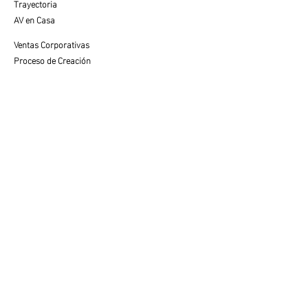
Trayectoria
AV en Casa
Ventas Corporativas
Proceso de Creación
SERVICIO AL CLIENTE
Cuidados y Colocación
Visualiza tu Espacio
Preguntas Frecuentes
VENTAS
Contacto con Especialista
LEGAL
Aviso de Privacidad
Términos de Uso