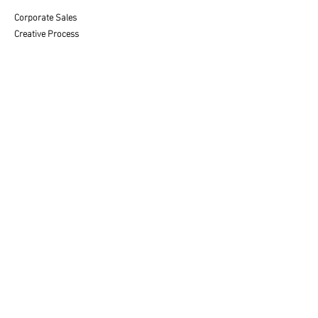
Corporate Sales
Creative Process
CUSTOMER SERVICE
Care & Placement
Downloadable
FAQ'S
SALES
Contact a Specialist
LEGAL
Privacy Policy
Terms of Use
© 2025 av fine art