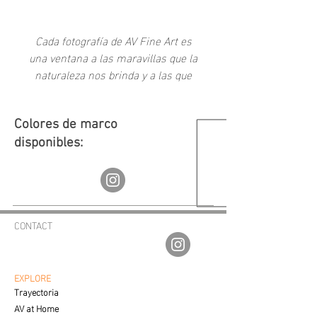
Add to Cart
Cada fotografía de AV Fine Art es
una ventana a las maravillas que la
naturaleza nos brinda y a las que
como sociedad hemos creado a
través del tiempo.
Colores de marco
disponibles:
CONTACT
av.fineartgalleries@gmail.com
56 1177 4577
55 5364 2288
EXPLORE
Trayectoria
AV at Home