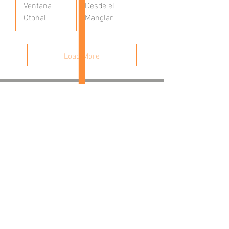
Ventana
Desde el
Otoñal
Manglar
Load More
CONTACT
av.fineartgalleries@gmail.com
56 1177 4577
55 5364 2288
EXPLORE
Trayectoria
AV at Home
Corporate Sales
Creative Process
CUSTOMER SERVICE
Care & Placement
Downloadable