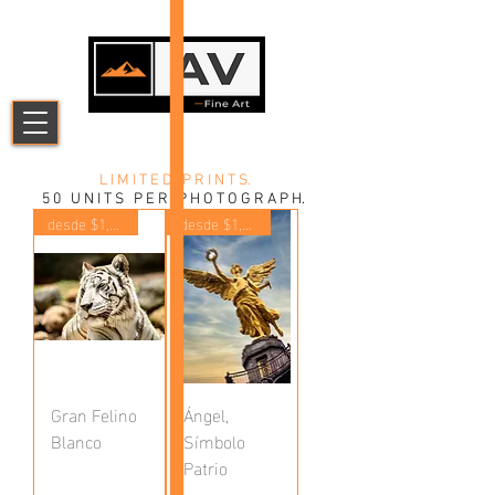
L I M I T E D P R I N T S.
5 0 U N I T S P E R P H O T O G R A P H.
desde $1,400
desde $1,400
Gran Felino
Ángel,
Blanco
Símbolo
Patrio