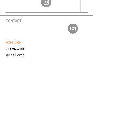
CONTACT
av.fineartgalleries@gmail.com
56 1177 4577
55 5364 2288
EXPLORE
Trayectoria
AV at Home
Corporate Sales
Creative Process
CUSTOMER SERVICE
Care & Placement
Downloadable
FAQ'S
SALES
Contact a Specialist
LEGAL