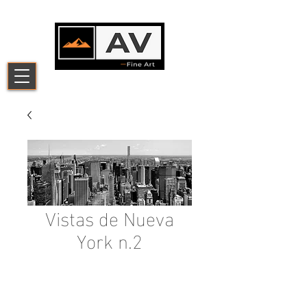
Vistas de Nueva
York n.2
Add to Cart