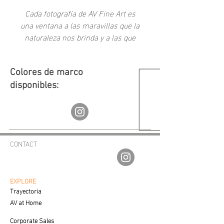
Cada fotografía de AV Fine Art es
una ventana a las maravillas que la
naturaleza nos brinda y a las que
como sociedad hemos creado a
través del tiempo.
Colores de marco
disponibles:
CONTACT
av.fineartgalleries@gmail.com
56 1177 4577
55 5364 2288
EXPLORE
Trayectoria
AV at Home
Corporate Sales