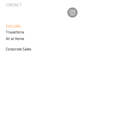
CONTACT
por nuestras fotografías
av.fineartgalleries@gmail.com
individuales.
56 1177 4577
55 5364 2288
Cada imagen es encapsulada en un
EXPLORE
Trayectoria
marco de aluminio con vidrio
AV at Home
antireflejante y se entrega con un
kit de colocación.
Corporate Sales
Creative Process
Las fotografías individuales
CUSTOMER SERVICE
cuentan con un certificado con
Care & Placement
lugar y fecha de registro, nombre
Downloadable
del autor, nombre de la obra y
FAQ'S
dimensiones de la misma. En el
SALES
caso de los armados realizados por
Contact a Specialist
los autores, se entregará un
certificado único con el nombre del
LEGAL
Privacy Policy
conjunto de las cuatro imágenes.
Terms of Use