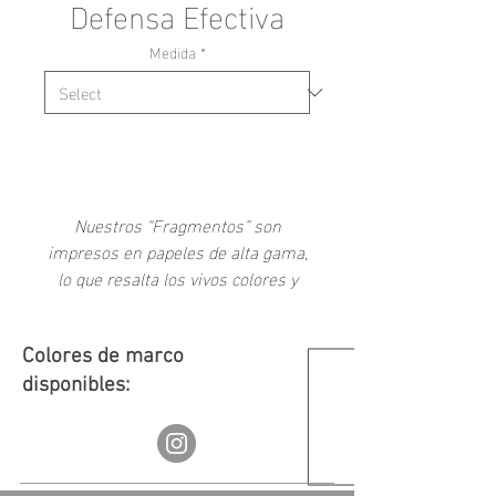
Defensa Efectiva
Medida
*
Add to Cart
Nuestros “Fragmentos” son
impresos en papeles de alta gama,
lo que resalta los vivos colores y
altos niveles de contraste de
nuestras fotografías.
Colores de marco
Es una colección interactiva en la
disponibles:
que se puede adquirir un armado
de cuatro imágenes seleccionadas
por los autores, o crear una
composición propia conformada