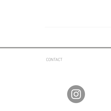
CONTACT
av.fineartgalleries@gmail.com
56 1177 4577
55 5364 2288