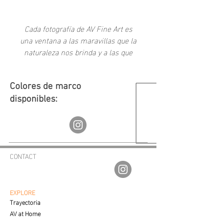
Add to Cart
Cada fotografía de AV Fine Art es
una ventana a las maravillas que la
naturaleza nos brinda y a las que
como sociedad hemos creado a
través del tiempo.
Colores de marco
disponibles:
CONTACT
av.fineartgalleries@gmail.com
56 1177 4577
55 5364 2288
EXPLORE
Trayectoria
AV at Home