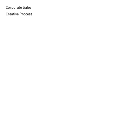
Corporate Sales
Creative Process
CUSTOMER SERVICE
Care & Placement
Downloadable
FAQ'S
SALES
Contact a Specialist
LEGAL
Privacy Policy
Terms of Use
© 2025 av fine art