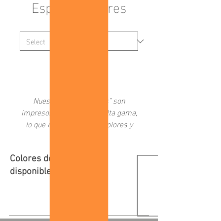
Espinas y Flores
Medida
*
Add to Cart
Nuestros “Fragmentos” son
impresos en papeles de alta gama,
lo que resalta los vivos colores y
altos niveles de contraste de
nuestras fotografías.
Colores de marco
Es una colección interactiva en la
disponibles:
que se puede adquirir un armado
de cuatro imágenes seleccionadas
por los autores, o crear una
composición propia conformada