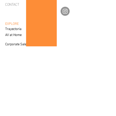
CONTACT
por nuestras fotografías
av.fineartgalleries@gmail.com
individuales.
56 1177 4577
55 5364 2288
Cada imagen es encapsulada en un
EXPLORE
Trayectoria
marco de aluminio con vidrio
AV at Home
antireflejante y se entrega con un
kit de colocación.
Corporate Sales
Creative Process
Las fotografías individuales
CUSTOMER SERVICE
cuentan con un certificado con
Care & Placement
lugar y fecha de registro, nombre
Downloadable
del autor, nombre de la obra y
FAQ'S
dimensiones de la misma. En el
SALES
caso de los armados realizados por
Contact a Specialist
los autores, se entregará un
certificado único con el nombre del
LEGAL
Privacy Policy
conjunto de las cuatro imágenes.
Terms of Use