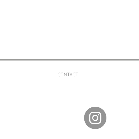
CONTACT
av.fineartgalleries@gmail.com
56 1177 4577
55 5364 2288