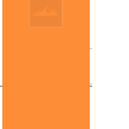
Add to Cart
Cada fotografía de AV Fine Art es
una ventana a las maravillas que la
naturaleza nos brinda y a las que
como sociedad hemos creado a
través del tiempo.
Colores de marco
disponibles:
CONTACT
av.fineartgalleries@gmail.com
56 1177 4577
55 5364 2288
EXPLORE
Trayectoria
AV at Home