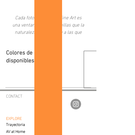
Add to Cart
Cada fotografía de AV Fine Art es
una ventana a las maravillas que la
naturaleza nos brinda y a las que
como sociedad hemos creado a
través del tiempo.
Colores de marco
disponibles:
CONTACT
av.fineartgalleries@gmail.com
56 1177 4577
55 5364 2288
EXPLORE
Trayectoria
AV at Home