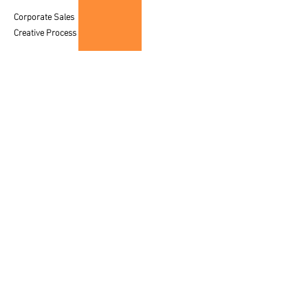
Corporate Sales
Creative Process
CUSTOMER SERVICE
Care & Placement
Downloadable
FAQ'S
SALES
Contact a Specialist
LEGAL
Privacy Policy
Terms of Use
© 2025 av fine art