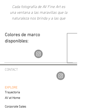
Cada fotografía de AV Fine Art es
una ventana a las maravillas que la
naturaleza nos brinda y a las que
como sociedad hemos creado a
través del tiempo.
Colores de marco
disponibles:
CONTACT
av.fineartgalleries@gmail.com
56 1177 4577
55 5364 2288
EXPLORE
Trayectoria
AV at Home
Corporate Sales