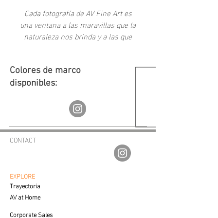
Cada fotografía de AV Fine Art es
una ventana a las maravillas que la
naturaleza nos brinda y a las que
como sociedad hemos creado a
través del tiempo.
Colores de marco
disponibles:
CONTACT
av.fineartgalleries@gmail.com
56 1177 4577
55 5364 2288
EXPLORE
Trayectoria
AV at Home
Corporate Sales