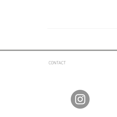
CONTACT
av.fineartgalleries@gmail.com
56 1177 4577
55 5364 2288