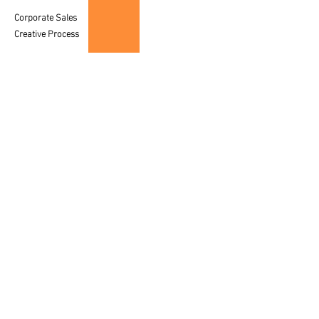
Corporate Sales
Creative Process
CUSTOMER SERVICE
Care & Placement
Downloadable
FAQ'S
SALES
Contact a Specialist
LEGAL
Privacy Policy
Terms of Use
© 2025 av fine art