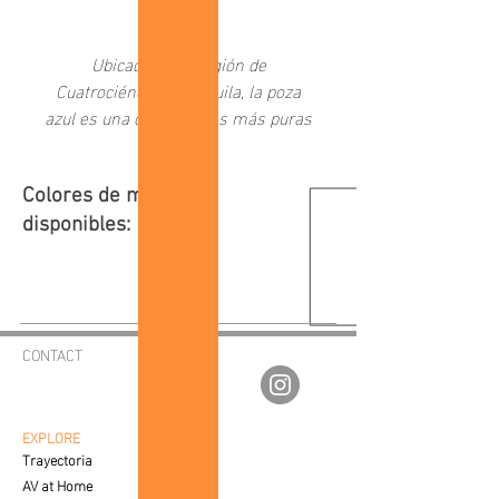
Add to Cart
Ubicada en la región de
Cuatrociénegas Coahuila, la poza
azul es una de las aguas más puras
en el planeta con características
milenarias en su ecosistema. Tanto
su coloración, como transparencia
Colores de marco
resultan de una belleza
disponibles:
inexplicable. Esperamos hacerles
llegar fragmentos dignos de este
paraje único.
CONTACT
av.fineartgalleries@gmail.com
56 1177 4577
55 5364 2288
EXPLORE
Trayectoria
AV at Home