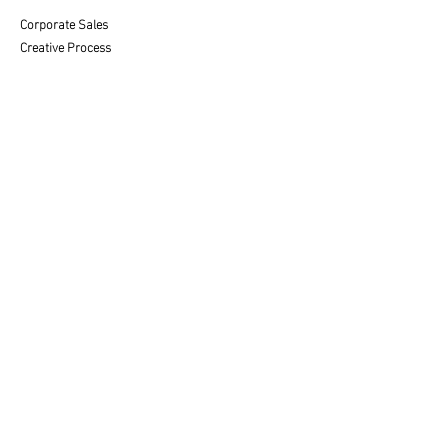
Corporate Sales
Creative Process
CUSTOMER SERVICE
Care & Placement
Downloadable
FAQ'S
SALES
Contact a Specialist
LEGAL
Privacy Policy
Terms of Use
© 2025 av fine art