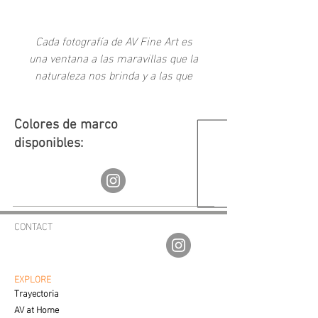
Add to Cart
Cada fotografía de AV Fine Art es
una ventana a las maravillas que la
naturaleza nos brinda y a las que
como sociedad hemos creado a
través del tiempo.
Colores de marco
disponibles:
CONTACT
av.fineartgalleries@gmail.com
56 1177 4577
55 5364 2288
EXPLORE
Trayectoria
AV at Home