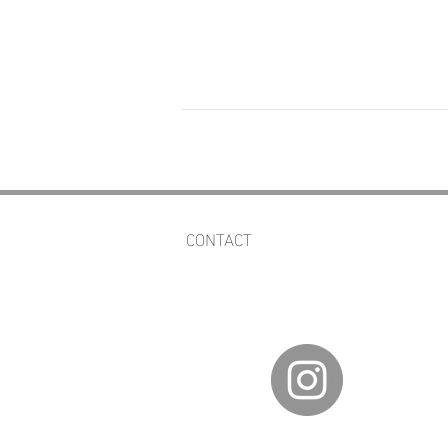
CONTACT
av.fineartgalleries@gmail.com
56 1177 4577
55 5364 2288