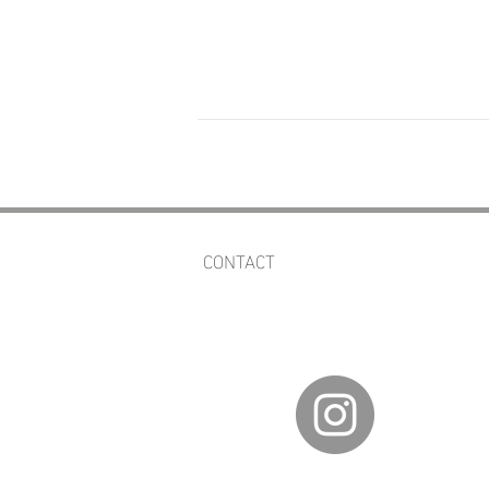
CONTACT
av.fineartgalleries@gmail.com
56 1177 4577
55 5364 2288