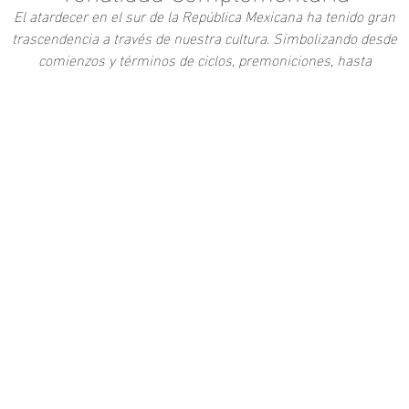
El atardecer en el sur de la República Mexicana ha tenido gran
trascendencia a través de nuestra cultura. Simbolizando desde
comienzos y términos de ciclos, premoniciones, hasta
representaciones de deidades.
Su naturaleza misma provoca que artísticamente lo tengan todo.
Add to Cart
ntrastes de luces y sombras y un degradado de color que va desde
azul profundo hasta el naranja incandescente.
La sensación al interiorizar mientras se observa esta imagen nos
resulta indescriptible.