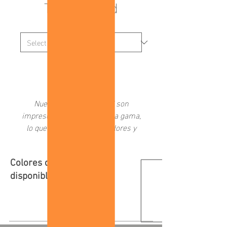
Tranquilidad
Medida
*
Add to Cart
Nuestros “Fragmentos” son
impresos en papeles de alta gama,
lo que resalta los vivos colores y
altos niveles de contraste de
nuestras fotografías.
Colores de marco
Es una colección interactiva en la
disponibles:
que se puede adquirir un armado
de cuatro imágenes seleccionadas
por los autores, o crear una
composición propia conformada