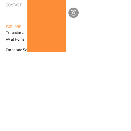
CONTACT
por nuestras fotografías
av.fineartgalleries@gmail.com
individuales.
56 1177 4577
55 5364 2288
Cada imagen es encapsulada en un
EXPLORE
Trayectoria
marco de aluminio con vidrio
AV at Home
antireflejante y se entrega con un
kit de colocación.
Corporate Sales
Creative Process
Las fotografías individuales
CUSTOMER SERVICE
cuentan con un certificado con
Care & Placement
lugar y fecha de registro, nombre
Downloadable
del autor, nombre de la obra y
FAQ'S
dimensiones de la misma. En el
SALES
caso de los armados realizados por
Contact a Specialist
los autores, se entregará un
certificado único con el nombre del
LEGAL
Privacy Policy
conjunto de las cuatro imágenes.
Terms of Use