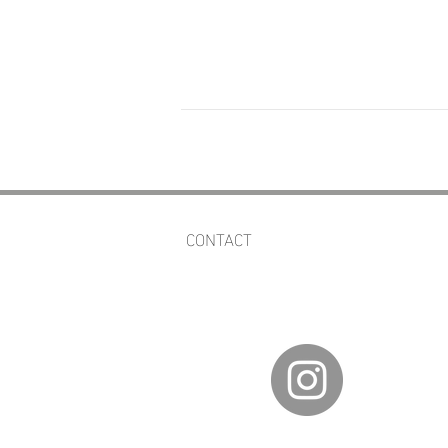
CONTACT
av.fineartgalleries@gmail.com
56 1177 4577
55 5364 2288