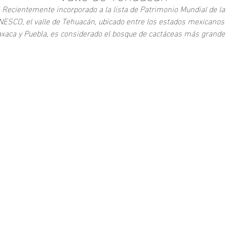
Recientemente incorporado a la lista de Patrimonio Mundial de la
ESCO, el valle de Tehuacán, ubicado entre los estados mexicanos
xaca y Puebla, es considerado el bosque de cactáceas más grande
la tierra.
Territorio que millones de años atrás fuera un océano, a pesar del
Add to Cart
rástico cambio que sufrió, hoy se mantiene como un espacio lleno 
vida donde la mirada se pierde en el horizonte conformado por
incontables subespecies de cactus.